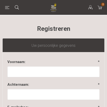
0
Registreren
Uw persoonlijke gegevens
Voornaam:
*
Achternaam:
*