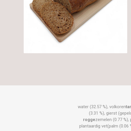
water (32.57 %), volkoren
ta
(3.31 %), gierst (gepel
rogge
zemelen (0.77 %), 
plantaardig vet(palm (0.06 