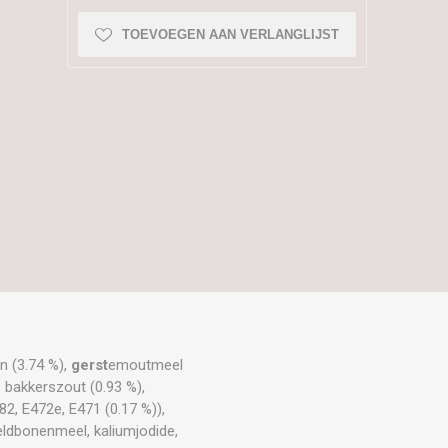
TOEVOEGEN AAN VERLANGLIJST
n (3.74 %),
gerst
emoutmeel
), bakkerszout (0.93 %),
82, E472e, E471 (0.17 %)),
eldbonenmeel, kaliumjodide,