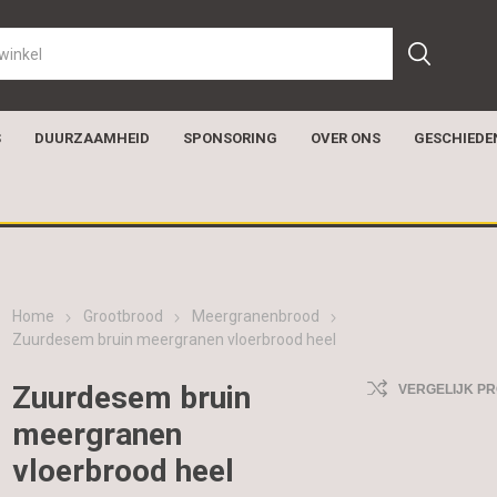
S
DUURZAAMHEID
SPONSORING
OVER ONS
GESCHIEDE
Home
Grootbrood
Meergranenbrood
Zuurdesem bruin meergranen vloerbrood heel
Zuurdesem bruin
VERGELIJK P
meergranen
vloerbrood heel