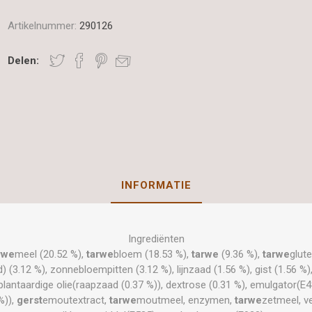
Artikelnummer:
290126
Delen:
INFORMATIE
Ingrediënten
rwe
meel (20.52 %),
tarwe
bloem (18.53 %),
tarwe
(9.36 %),
tarwe
glute
d) (3.12 %), zonnebloempitten (3.12 %), lijnzaad (1.56 %), gist (1.56 %
plantaardige olie(raapzaad (0.37 %)), dextrose (0.31 %), emulgator(E4
%)),
gerst
emoutextract,
tarwe
moutmeel, enzymen,
tarwe
zetmeel, v