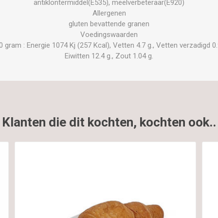
antiklontermiddel(E535), meelverbeteraar(E920)
Allergenen
gluten bevattende granen
Voedingswaarden
ram : Energie 1074 Kj (257 Kcal), Vetten 4.7 g., Vetten verzadigd 0.9
Eiwitten 12.4 g., Zout 1.04 g.
Klanten die dit kochten, kochten ook..