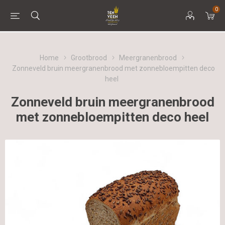
0
Home
Grootbrood
Meergranenbrood
Zonneveld bruin meergranenbrood met zonnebloempitten deco
heel
Zonneveld bruin meergranenbrood
met zonnebloempitten deco heel