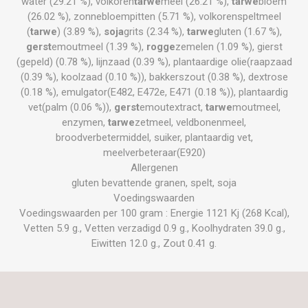
water (29.21 %), volkoren
tarwe
meel (26.21 %),
tarwe
bloem
(26.02 %), zonnebloempitten (5.71 %), volkorenspeltmeel
(
tarwe
) (3.89 %),
soja
grits (2.34 %),
tarwe
gluten (1.67 %),
gerst
emoutmeel (1.39 %),
rogge
zemelen (1.09 %), gierst
(gepeld) (0.78 %), lijnzaad (0.39 %), plantaardige olie(raapzaad
(0.39 %), koolzaad (0.10 %)), bakkerszout (0.38 %), dextrose
(0.18 %), emulgator(E482, E472e, E471 (0.18 %)), plantaardig
vet(palm (0.06 %)),
gerst
emoutextract,
tarwe
moutmeel,
enzymen,
tarwe
zetmeel, veldbonenmeel,
broodverbetermiddel, suiker, plantaardig vet,
meelverbeteraar(E920)
Allergenen
gluten bevattende granen, spelt, soja
Voedingswaarden
Voedingswaarden per 100 gram : Energie 1121 Kj (268 Kcal),
Vetten 5.9 g., Vetten verzadigd 0.9 g., Koolhydraten 39.0 g.,
Eiwitten 12.0 g., Zout 0.41 g.