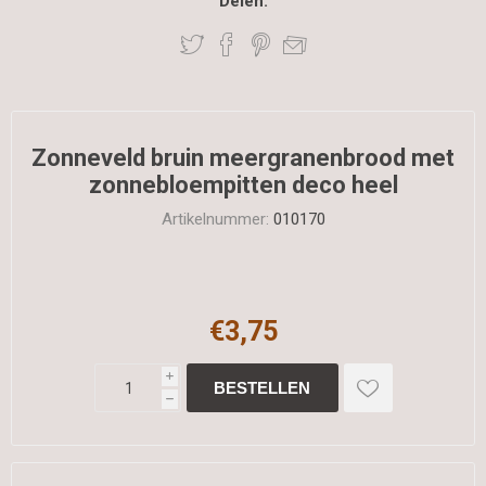
Delen:
Zonneveld bruin meergranenbrood met
zonnebloempitten deco heel
Artikelnummer:
010170
€3,75
i
h