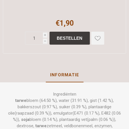
€1,90
i
h
INFORMATIE
Ingrediënten
tarwe
bloem (64.50 %), water (31.91 %), gist (1.42 %),
bakkerszout (0.97 %), suiker (0.39 %), plantaardige
olie(raapzaad (0.39 %)), emulgator(E471 (0.17 %), E482 (0.06
%)),
soja
bloem (0.14 %), plantaardig vet(palm (0.06 %)),
dextrose,
tarwe
zetmeel, veldbonenmeel, enzymen,