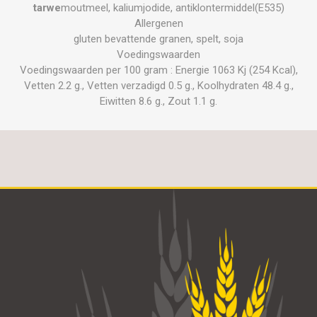
tarwe
moutmeel, kaliumjodide, antiklontermiddel(E535)
Allergenen
gluten bevattende granen, spelt, soja
Voedingswaarden
Voedingswaarden per 100 gram : Energie 1063 Kj (254 Kcal),
Vetten 2.2 g., Vetten verzadigd 0.5 g., Koolhydraten 48.4 g.,
Eiwitten 8.6 g., Zout 1.1 g.