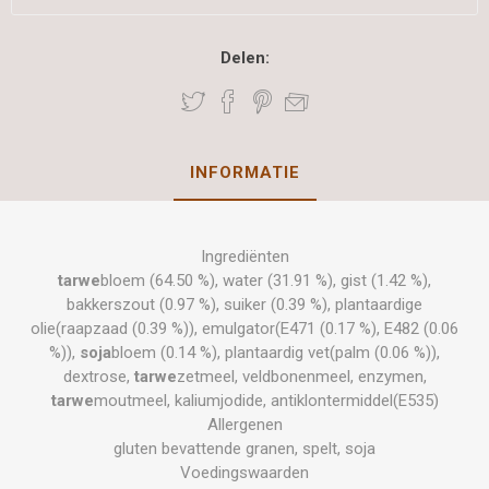
Delen:
INFORMATIE
Ingrediënten
tarwe
bloem (64.50 %), water (31.91 %), gist (1.42 %),
bakkerszout (0.97 %), suiker (0.39 %), plantaardige
olie(raapzaad (0.39 %)), emulgator(E471 (0.17 %), E482 (0.06
%)),
soja
bloem (0.14 %), plantaardig vet(palm (0.06 %)),
dextrose,
tarwe
zetmeel, veldbonenmeel, enzymen,
tarwe
moutmeel, kaliumjodide, antiklontermiddel(E535)
Allergenen
gluten bevattende granen, spelt, soja
Voedingswaarden