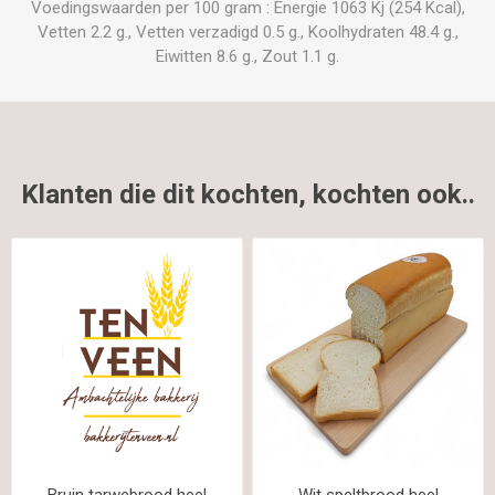
Voedingswaarden per 100 gram : Energie 1063 Kj (254 Kcal),
Vetten 2.2 g., Vetten verzadigd 0.5 g., Koolhydraten 48.4 g.,
Eiwitten 8.6 g., Zout 1.1 g.
Klanten die dit kochten, kochten ook..
Bruin tarwebrood heel
Wit speltbrood heel