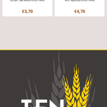
€3,70
€4,70