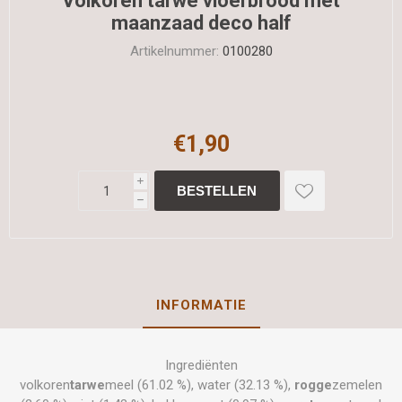
Volkoren tarwe vloerbrood met
maanzaad deco half
Artikelnummer:
0100280
€1,90
i
h
INFORMATIE
Ingrediënten
volkoren
tarwe
meel (61.02 %), water (32.13 %),
rogge
zemelen