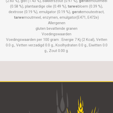
(2.60 %), gist (1.43 %), bakkerszout (0.97 %),
gerst
emoutmeel
(0.58 %), plantaardige olie (0.49 %),
tarwe
bloem (0.39 %),
dextrose (0.19 %), emulgator (0.19 %),
gerst
emoutextract,
tarwe
moutmeel, enzymen, emulgator(E471, E472e)
Allergenen
gluten bevattende granen
Voedingswaarden
Voedingswaarden per 100 gram : Energie 7 Kj (2 Kcal), Vetten
0.0 g., Vetten verzadigd 0.0 g., Koolhydraten 0.0 g., Eiwitten 0.0
g., Zout 0.00 g.