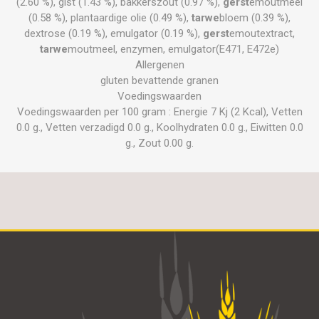
(2.60 %), gist (1.43 %), bakkerszout (0.97 %),
gerst
emoutmeel
(0.58 %), plantaardige olie (0.49 %),
tarwe
bloem (0.39 %),
dextrose (0.19 %), emulgator (0.19 %),
gerst
emoutextract,
tarwe
moutmeel, enzymen, emulgator(E471, E472e)
Allergenen
gluten bevattende granen
Voedingswaarden
Voedingswaarden per 100 gram : Energie 7 Kj (2 Kcal), Vetten
0.0 g., Vetten verzadigd 0.0 g., Koolhydraten 0.0 g., Eiwitten 0.0
g., Zout 0.00 g.