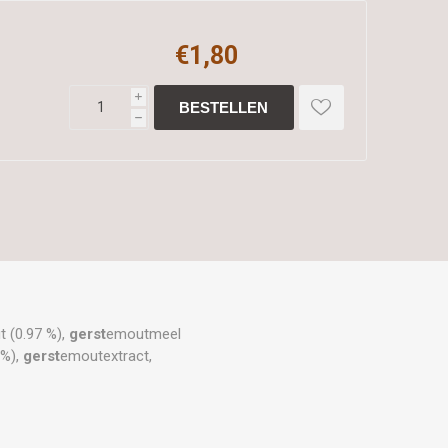
€1,80
i
h
t (0.97 %),
gerst
emoutmeel
 %),
gerst
emoutextract,