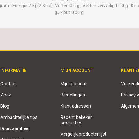
 : Energie 7 Kj (2 Kcal), Vetten 0.0 g., Vetten verzadigd 0.0 g., Kool
g., Zout 0.00 g.
INFORMATIE
MIJN ACCOUNT
KLANTE
Contact
Mijn account
Verzendi
Zoek
Bestellingen
Privacy v
Blog
Klant adressen
Algemen
Ambachtelijke tips
Recent bekeken
producten
Duurzaamheid
Vergelijk productenlijst