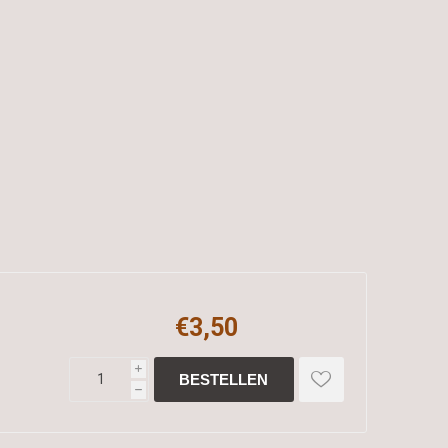
€3,50
i
h