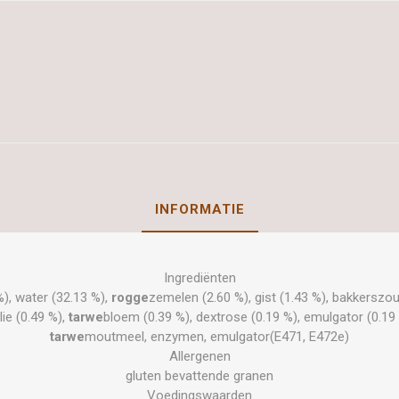
INFORMATIE
Ingrediënten
), water (32.13 %),
rogge
zemelen (2.60 %), gist (1.43 %), bakkerszou
lie (0.49 %),
tarwe
bloem (0.39 %), dextrose (0.19 %), emulgator (0.19
tarwe
moutmeel, enzymen, emulgator(E471, E472e)
Allergenen
gluten bevattende granen
Voedingswaarden