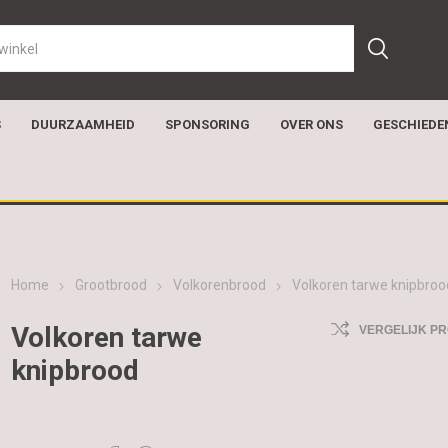
S
DUURZAAMHEID
SPONSORING
OVER ONS
GESCHIEDE
Home
Grootbrood
Volkorenbrood
Volkoren tarwe knipbroo
Volkoren tarwe
VERGELIJK P
knipbrood