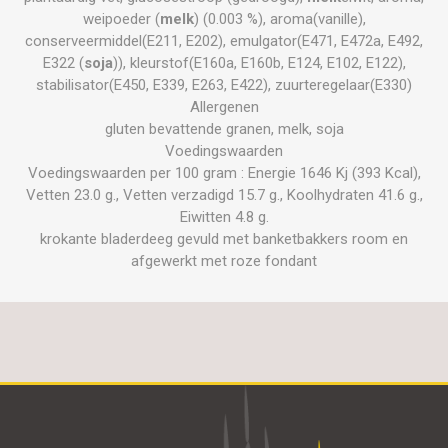
weipoeder (
melk
) (0.003 %), aroma(vanille),
conserveermiddel(E211, E202), emulgator(E471, E472a, E492,
E322 (
soja
)), kleurstof(E160a, E160b, E124, E102, E122),
stabilisator(E450, E339, E263, E422), zuurteregelaar(E330)
Allergenen
gluten bevattende granen, melk, soja
Voedingswaarden
Voedingswaarden per 100 gram : Energie 1646 Kj (393 Kcal),
Vetten 23.0 g., Vetten verzadigd 15.7 g., Koolhydraten 41.6 g.,
Eiwitten 4.8 g.
krokante bladerdeeg gevuld met banketbakkers room en
afgewerkt met roze fondant