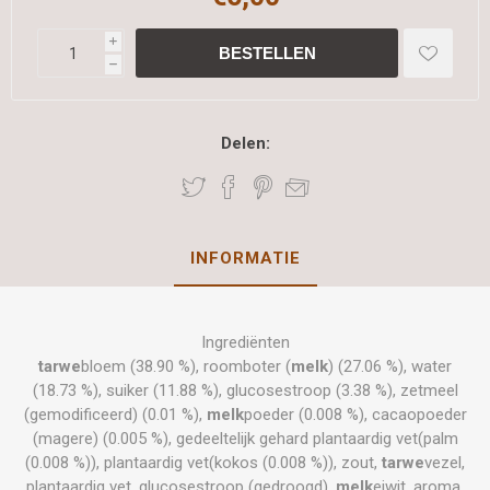
i
h
Delen:
INFORMATIE
Ingrediënten
tarwe
bloem (38.90 %), roomboter (
melk
) (27.06 %), water
(18.73 %), suiker (11.88 %), glucosestroop (3.38 %), zetmeel
(gemodificeerd) (0.01 %),
melk
poeder (0.008 %), cacaopoeder
(magere) (0.005 %), gedeeltelijk gehard plantaardig vet(palm
(0.008 %)), plantaardig vet(kokos (0.008 %)), zout,
tarwe
vezel,
plantaardig vet, glucosestroop (gedroogd),
melk
eiwit, aroma,