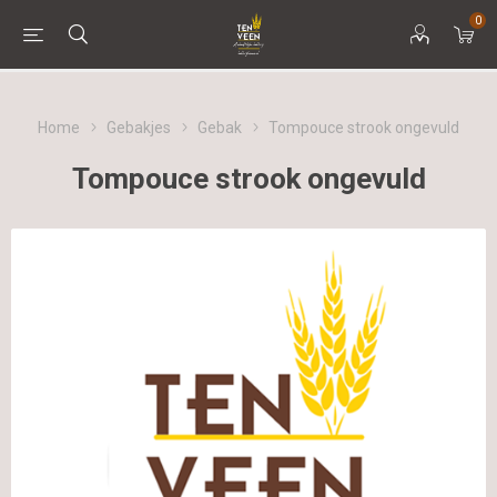
0
Home
Gebakjes
Gebak
Tompouce strook ongevuld
Tompouce strook ongevuld