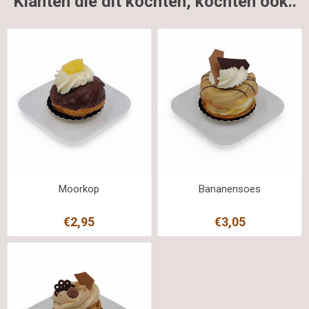
Klanten die dit kochten, kochten ook..
Moorkop
Bananensoes
€2,95
€3,05