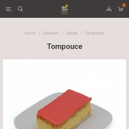
0
Home
Gebakjes
Gebak
Tompouce
Tompouce