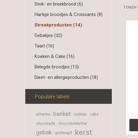
Stok- en breekbrood (6)
TONEN
Hartige broodjes & Croissants (8)
Streekproducten (14)
Gebakjes (32)
Taart (16)
Koeken & Cake (16)
Belegde broodjes (15)
Dieet- en allergieproducten (18)
Populaire labels
banket
attentie
cadeau
cake
chocolade
chocoladeletter
kerst
gebak
geslaagd