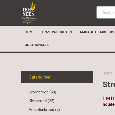
HOME
ONZE PRODUCTEN
AMBACHTELIJKE TIP
ONZE WINKELS
Home
Categorieen
Str
Grootbrood (60)
Heeft 
Kleinbrood (25)
houde
Vruchtenbrood (7)