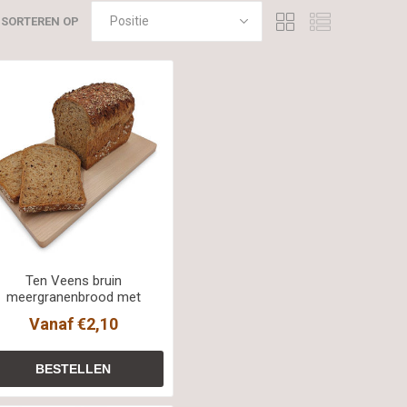
SORTEREN OP
Ten Veens bruin
meergranenbrood met
geplette tarwe deco
Vanaf €2,10
BREED