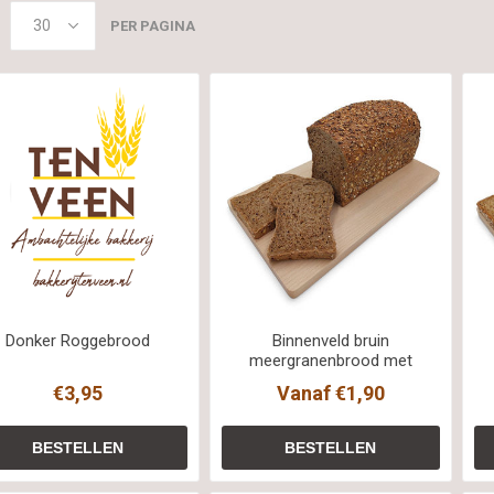
PER PAGINA
Donker Roggebrood
Binnenveld bruin
meergranenbrood met
gem zaden deco
€3,95
Vanaf €1,90