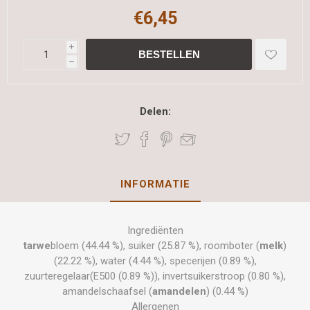
€6,45
i
h
Delen:
INFORMATIE
Ingrediënten
tarwe
bloem (44.44 %), suiker (25.87 %), roomboter (
melk
)
(22.22 %), water (4.44 %), specerijen (0.89 %),
zuurteregelaar(E500 (0.89 %)), invertsuikerstroop (0.80 %),
amandelschaafsel (
amandelen
) (0.44 %)
Allergenen