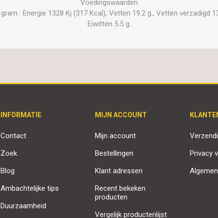
Voedingswaarden
am : Energie 1328 Kj (317 Kcal), Vetten 19.2 g., Vetten verzadigd 13.
Eiwitten 5.5 g.
INFORMATIE
MIJN ACCOUNT
KLANTE
Contact
Mijn account
Verzendi
Zoek
Bestellingen
Privacy v
Blog
Klant adressen
Algemen
Ambachtelijke tips
Recent bekeken
producten
Duurzaamheid
Vergelijk productenlijst