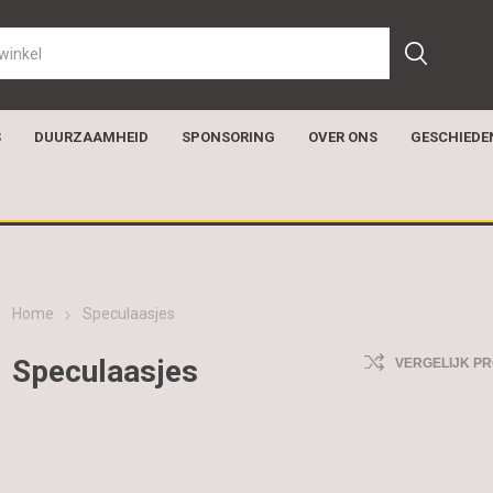
S
DUURZAAMHEID
SPONSORING
OVER ONS
GESCHIEDE
Home
Speculaasjes
Speculaasjes
VERGELIJK P