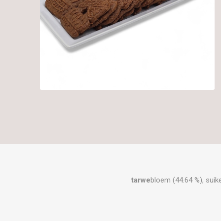
tarwe
bloem (44.64 %), suik