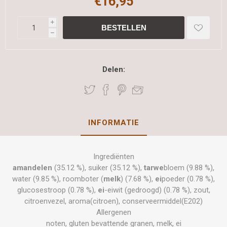
€16,95
i
h
Delen:
INFORMATIE
Ingrediënten
amandelen
(35.12 %), suiker (35.12 %),
tarwe
bloem (9.88 %),
water (9.85 %), roomboter (
melk
) (7.68 %),
ei
poeder (0.78 %),
glucosestroop (0.78 %),
ei
-eiwit (gedroogd) (0.78 %), zout,
citroenvezel, aroma(citroen), conserveermiddel(E202)
Allergenen
noten, gluten bevattende granen, melk, ei