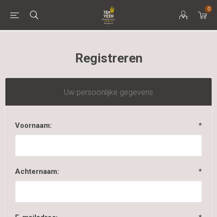
0
Registreren
Uw persoonlijke gegevens
Voornaam:
*
Achternaam:
*