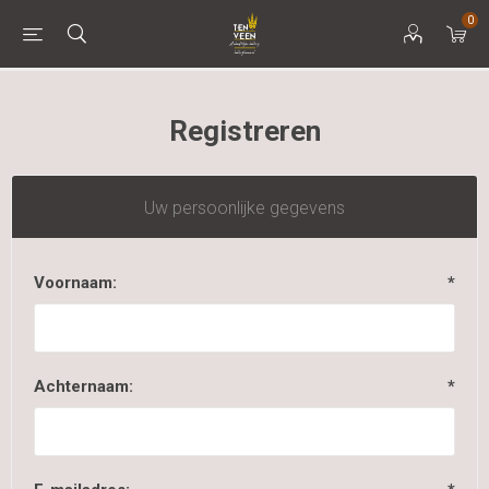
0
Registreren
Uw persoonlijke gegevens
Voornaam:
*
Achternaam:
*