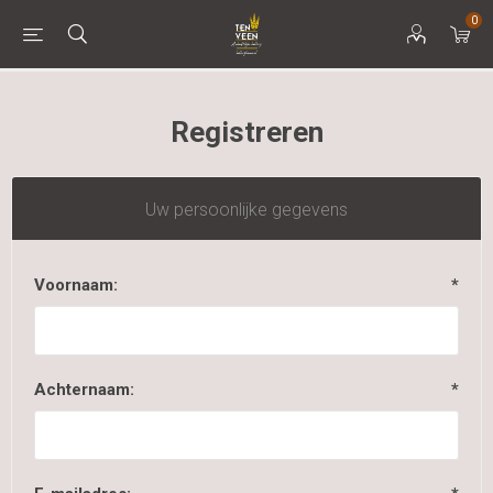
0
Registreren
Uw persoonlijke gegevens
Voornaam:
*
Achternaam:
*