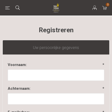
0
Registreren
Uw persoonlijke gegevens
Voornaam:
*
Achternaam:
*