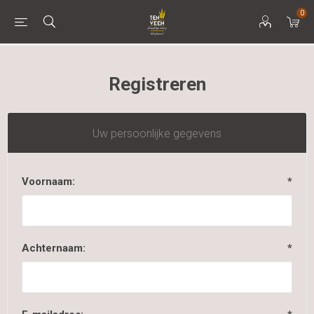
0
Registreren
Uw persoonlijke gegevens
Voornaam:
*
Achternaam:
*