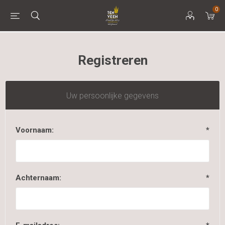
0
Registreren
Uw persoonlijke gegevens
Voornaam:
*
Achternaam:
*