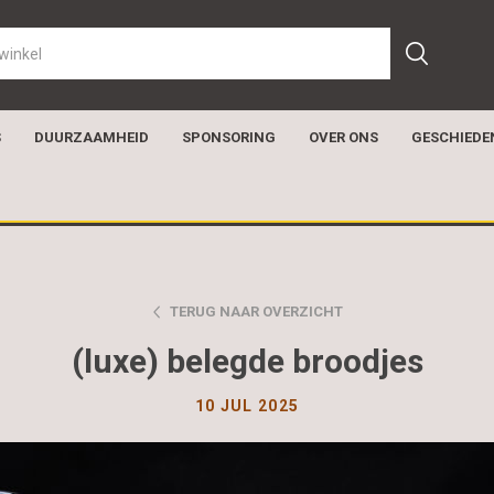
S
DUURZAAMHEID
SPONSORING
OVER ONS
GESCHIEDE
TERUG NAAR OVERZICHT
(luxe) belegde broodjes
10 JUL 2025