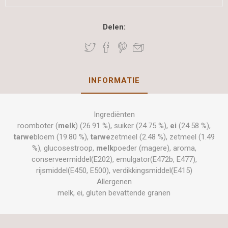
Delen:
INFORMATIE
Ingrediënten
roomboter (
melk
) (26.91 %), suiker (24.75 %),
ei
(24.58 %),
tarwe
bloem (19.80 %),
tarwe
zetmeel (2.48 %), zetmeel (1.49
%), glucosestroop,
melk
poeder (magere), aroma,
conserveermiddel(E202), emulgator(E472b, E477),
rijsmiddel(E450, E500), verdikkingsmiddel(E415)
Allergenen
melk, ei, gluten bevattende granen