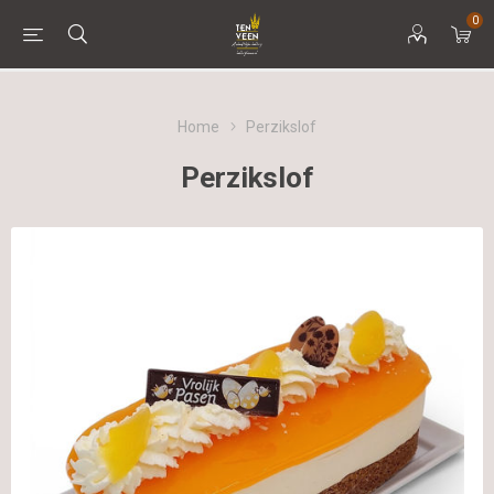
0
Home
Perzikslof
Perzikslof