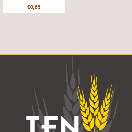
€0,65