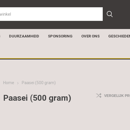
S
DUURZAAMHEID
SPONSORING
OVER ONS
GESCHIEDE
Home
Paasei (500 gram)
Paasei (500 gram)
VERGELIJK P