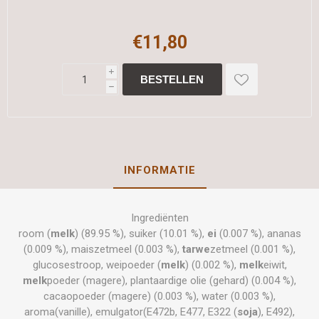
€11,80
i
h
INFORMATIE
Ingrediënten
room (
melk
) (89.95 %), suiker (10.01 %),
ei
(0.007 %), ananas
(0.009 %), maiszetmeel (0.003 %),
tarwe
zetmeel (0.001 %),
glucosestroop, weipoeder (
melk
) (0.002 %),
melk
eiwit,
melk
poeder (magere), plantaardige olie (gehard) (0.004 %),
cacaopoeder (magere) (0.003 %), water (0.003 %),
aroma(vanille), emulgator(E472b, E477, E322 (
soja
), E492),