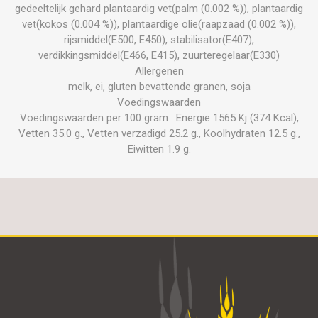
gedeeltelijk gehard plantaardig vet(palm (0.002 %)), plantaardig
vet(kokos (0.004 %)), plantaardige olie(raapzaad (0.002 %)),
rijsmiddel(E500, E450), stabilisator(E407),
verdikkingsmiddel(E466, E415), zuurteregelaar(E330)
Allergenen
melk, ei, gluten bevattende granen, soja
Voedingswaarden
Voedingswaarden per 100 gram : Energie 1565 Kj (374 Kcal),
Vetten 35.0 g., Vetten verzadigd 25.2 g., Koolhydraten 12.5 g.,
Eiwitten 1.9 g.