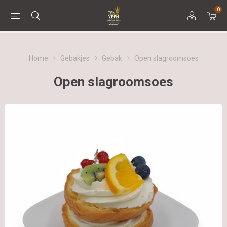
0
Home
Gebakjes
Gebak
Open slagroomsoes
Open slagroomsoes