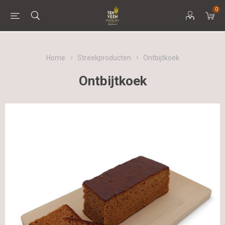
0
Home
Streekproducten
Ontbijtkoek
Ontbijtkoek