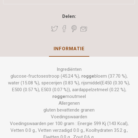
Delen:
INFORMATIE
Ingrediënten
glucose-fructosestroop (45.24 %),
rogge
bloem (37.70 %),
water (15.08 %), specerijen (0.83 %), rijsmiddel(E450 (0.30 %),
E500 (0.57 %), E503 (0.07 %)), aardappelzetmeel (0.22 %),
rogge
moutmeel
Allergenen
gluten bevattende granen
Voedingswaarden
Voedingswaarden per 100 gram : Energie 599 Kj (143 Kcal),
Vetten 0.0 g., Vetten verzadigd 0.0 g., Koolhydraten 35.2 g.,
Eiwitten 0.0 g., Zout 0.6 g.