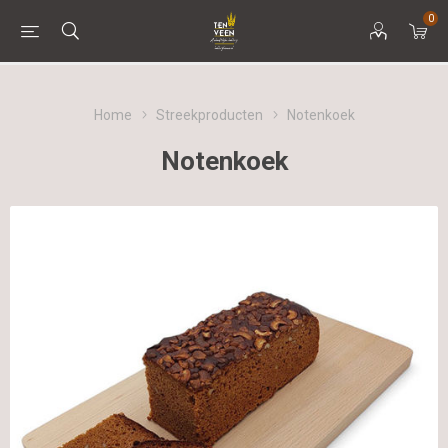
0
Home
Streekproducten
Notenkoek
Notenkoek