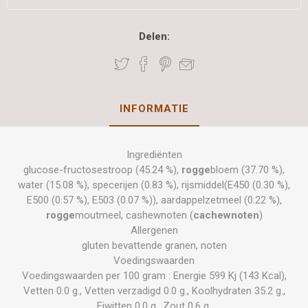
Delen:
INFORMATIE
Ingrediënten
glucose-fructosestroop (45.24 %),
rogge
bloem (37.70 %),
water (15.08 %), specerijen (0.83 %), rijsmiddel(E450 (0.30 %),
E500 (0.57 %), E503 (0.07 %)), aardappelzetmeel (0.22 %),
rogge
moutmeel, cashewnoten (
cachewnoten
)
Allergenen
gluten bevattende granen, noten
Voedingswaarden
Voedingswaarden per 100 gram : Energie 599 Kj (143 Kcal),
Vetten 0.0 g., Vetten verzadigd 0.0 g., Koolhydraten 35.2 g.,
Eiwitten 0.0 g., Zout 0.6 g.