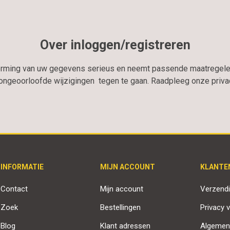
Over inloggen/registreren
erming van uw gegevens serieus en neemt passende maatregele
geoorloofde wijzigingen tegen te gaan. Raadpleeg onze privacy
INFORMATIE
MIJN ACCOUNT
KLANTE
Contact
Mijn account
Verzendi
Zoek
Bestellingen
Privacy v
Blog
Klant adressen
Algemen