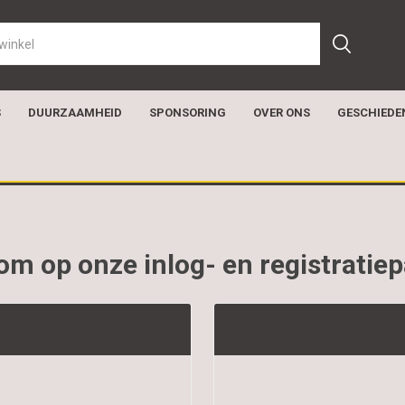
S
DUURZAAMHEID
SPONSORING
OVER ONS
GESCHIEDE
m op onze inlog- en registratie
t