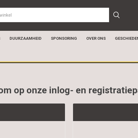
S
DUURZAAMHEID
SPONSORING
OVER ONS
GESCHIEDE
m op onze inlog- en registratie
t