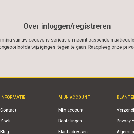
Over inloggen/registreren
erming van uw gegevens serieus en neemt passende maatregele
geoorloofde wijzigingen tegen te gaan. Raadpleeg onze privacy
INFORMATIE
MIJN ACCOUNT
KLANTE
Contact
Mijn account
Verzendi
Zoek
Bestellingen
Privacy v
Blog
Klant adressen
Algemen