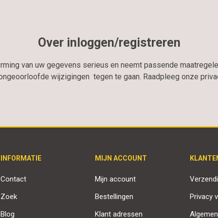
Over inloggen/registreren
erming van uw gegevens serieus en neemt passende maatregele
geoorloofde wijzigingen tegen te gaan. Raadpleeg onze privacy
INFORMATIE
MIJN ACCOUNT
KLANTE
Contact
Mijn account
Verzendi
Zoek
Bestellingen
Privacy v
Blog
Klant adressen
Algemen