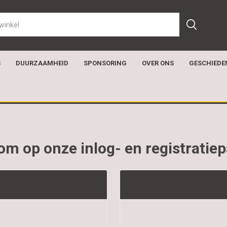
S
DUURZAAMHEID
SPONSORING
OVER ONS
GESCHIEDE
m op onze inlog- en registratie
t