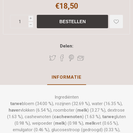
€18,50
i
h
Delen:
INFORMATIE
Ingrediënten
tarwe
bloem (34.00 %), rozijnen (32.69 %), water (16.35 %),
haver
vlokken (6.54 %), roomboter (
melk
) (3.27 %), dextrose
(1.63 %), cashewnoten (
cachewnoten
) (1.63 %),
tarwe
gluten
(0.98 %), weipoeder (
melk
) (0.98 %),
melk
vet (0.65 %),
emulgator (0.46 %), glucosestroop (gedroogd) (0.33 %),