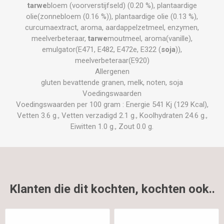
tarwe
bloem (voorverstijfseld) (0.20 %), plantaardige
olie(zonnebloem (0.16 %)), plantaardige olie (0.13 %),
curcumaextract, aroma, aardappelzetmeel, enzymen,
meelverbeteraar,
tarwe
moutmeel, aroma(vanille),
emulgator(E471, E482, E472e, E322 (
soja
)),
meelverbeteraar(E920)
Allergenen
gluten bevattende granen, melk, noten, soja
Voedingswaarden
Voedingswaarden per 100 gram : Energie 541 Kj (129 Kcal),
Vetten 3.6 g., Vetten verzadigd 2.1 g., Koolhydraten 24.6 g.,
Eiwitten 1.0 g., Zout 0.0 g.
Klanten die dit kochten, kochten ook..