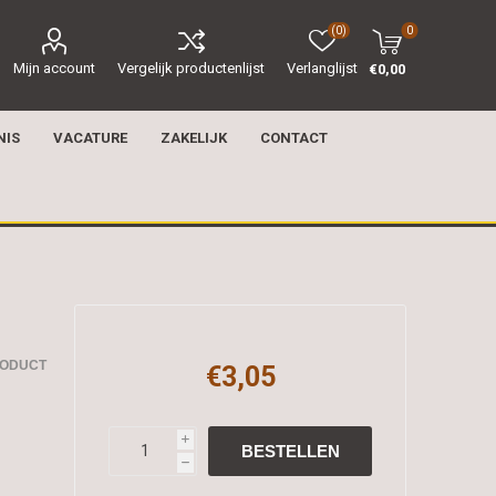
(0)
0
Mijn account
Vergelijk productenlijst
Verlanglijst
€0,00
NIS
VACATURE
ZAKELIJK
CONTACT
RODUCT
€3,05
i
h