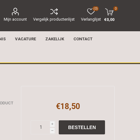
(0)
0
Mijn account
Vergelijk productenlijst
Verlanglijst
€0,00
NIS
VACATURE
ZAKELIJK
CONTACT
RODUCT
€18,50
i
h