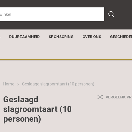
S
DUURZAAMHEID
SPONSORING
OVER ONS
GESCHIEDE
Home
Geslaagd slagroomtaart (10 personen)
Geslaagd
VERGELIJK P
slagroomtaart (10
personen)