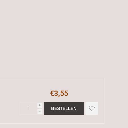
€3,55
i
h