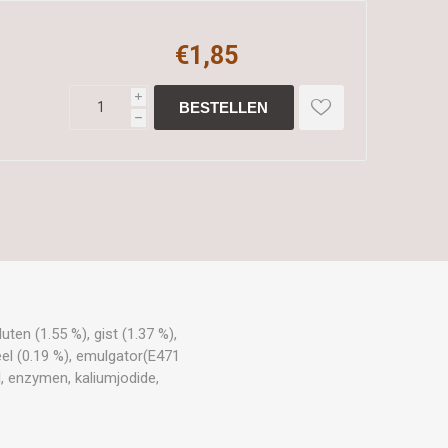
€1,85
i
h
luten (1.55 %), gist (1.37 %),
l (0.19 %), emulgator(E471
 enzymen, kaliumjodide,