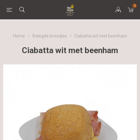
0
Home
Belegde broodjes
Ciabatta wit met beenham
Ciabatta wit met beenham