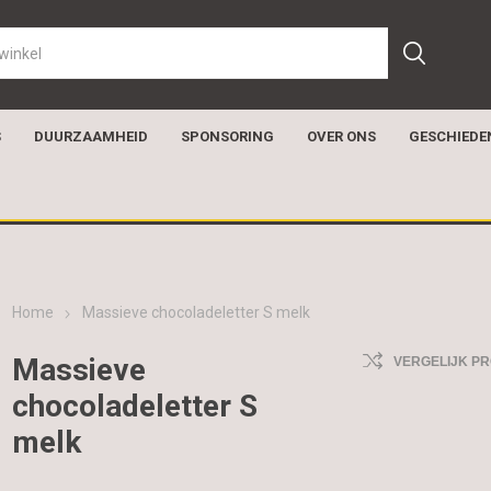
S
DUURZAAMHEID
SPONSORING
OVER ONS
GESCHIEDE
Home
Massieve chocoladeletter S melk
Massieve
VERGELIJK P
chocoladeletter S
melk