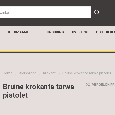
S
DUURZAAMHEID
SPONSORING
OVER ONS
GESCHIEDE
Home
Kleinbrood
Krokant
Bruine krokante tarwe pistolet
Bruine krokante tarwe
VERGELIJK P
pistolet