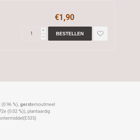
€1,90
i
h
 (0.96 %),
gerst
emoutmeel
2e (0.02 %)), plantaardig
lontermiddel(E535)