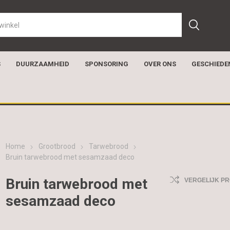
S
DUURZAAMHEID
SPONSORING
OVER ONS
GESCHIEDE
Home
Grootbrood
Tarwebrood
Bruin tarwebrood met sesamzaad deco
Bruin tarwebrood met
VERGELIJK P
sesamzaad deco