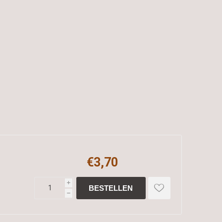
€3,70
i
h