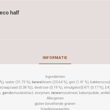
eco half
INFORMATIE
Ingrediënten
%), water (31.73 %),
tarwe
bloem (25.64 %), gist (1.41 %), bakkerszout
ie(raapzaad (0.38 %)), dextrose (0.19 %), emulgator(E471 (0.17 %), E47
),
gerst
emoutextract, enzymen,
tarwe
moutmeel, kaliumjodide, antik
Allergenen
gluten bevattende granen
Voedingswaarden