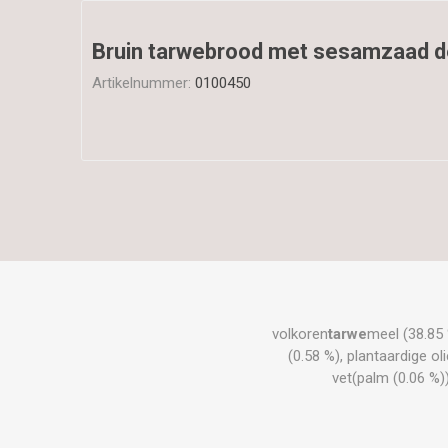
Bruin tarwebrood met sesamzaad d
Artikelnummer:
0100450
volkoren
tarwe
meel (38.85 
(0.58 %), plantaardige ol
vet(palm (0.06 %)