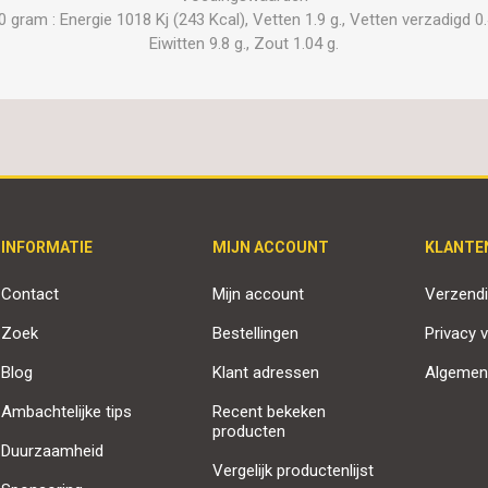
ram : Energie 1018 Kj (243 Kcal), Vetten 1.9 g., Vetten verzadigd 0.4
Eiwitten 9.8 g., Zout 1.04 g.
INFORMATIE
MIJN ACCOUNT
KLANTE
Contact
Mijn account
Verzendi
Zoek
Bestellingen
Privacy v
Blog
Klant adressen
Algemen
Ambachtelijke tips
Recent bekeken
producten
Duurzaamheid
Vergelijk productenlijst