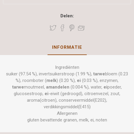
Delen:
INFORMATIE
Ingrediënten
suiker (97.54 %), invertsuikerstroop (1.99 %),
tarwe
bloem (0.23
%), roomboter (
melk
) (0.20 %),
ei
(0.03 %), enzymen,
tarwe
moutmeel,
amandelen
(0.004 %), water,
ei
poeder,
glucosestroop,
ei
-eiwit (gedroogd), citroenvezel, zout,
aroma(citroen), conserveermiddel(E202),
verdikkingsmiddel(E415)
Allergenen
gluten bevattende granen, melk, ei, noten