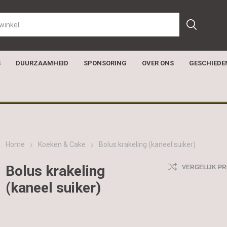
S
DUURZAAMHEID
SPONSORING
OVER ONS
GESCHIEDE
Home
Koeken & Cake
Bolus krakeling (kaneel suiker)
Bolus krakeling
VERGELIJK P
(kaneel suiker)