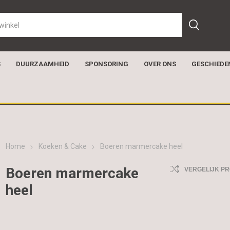
S
DUURZAAMHEID
SPONSORING
OVER ONS
GESCHIEDE
Home
Koeken & Cake
Boeren marmercake heel
Boeren marmercake
VERGELIJK P
heel