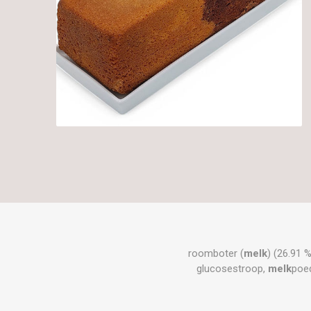
roomboter (
melk
) (26.91 %
glucosestroop,
melk
poed