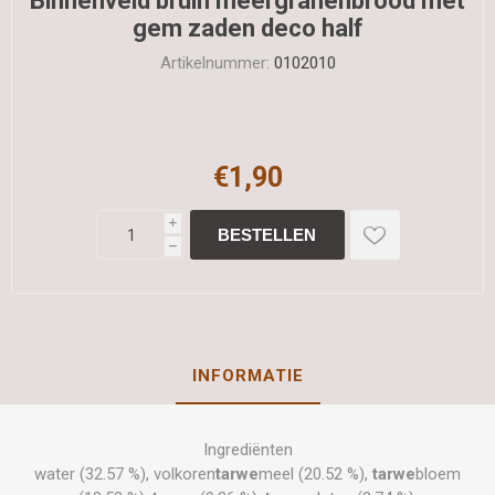
Binnenveld bruin meergranenbrood met
gem zaden deco half
Artikelnummer:
0102010
€1,90
i
h
INFORMATIE
Ingrediënten
water (32.57 %), volkoren
tarwe
meel (20.52 %),
tarwe
bloem