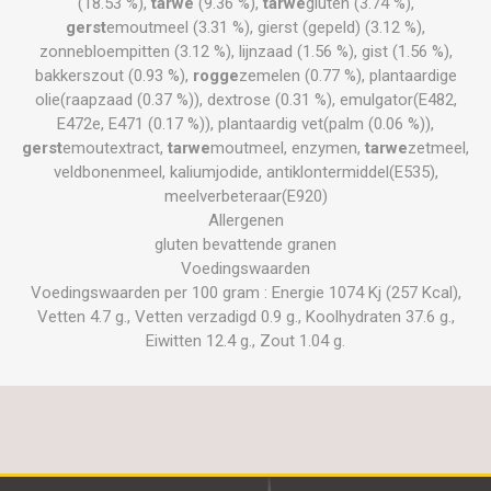
(18.53 %),
tarwe
(9.36 %),
tarwe
gluten (3.74 %),
gerst
emoutmeel (3.31 %), gierst (gepeld) (3.12 %),
zonnebloempitten (3.12 %), lijnzaad (1.56 %), gist (1.56 %),
bakkerszout (0.93 %),
rogge
zemelen (0.77 %), plantaardige
olie(raapzaad (0.37 %)), dextrose (0.31 %), emulgator(E482,
E472e, E471 (0.17 %)), plantaardig vet(palm (0.06 %)),
gerst
emoutextract,
tarwe
moutmeel, enzymen,
tarwe
zetmeel,
veldbonenmeel, kaliumjodide, antiklontermiddel(E535),
meelverbeteraar(E920)
Allergenen
gluten bevattende granen
Voedingswaarden
Voedingswaarden per 100 gram : Energie 1074 Kj (257 Kcal),
Vetten 4.7 g., Vetten verzadigd 0.9 g., Koolhydraten 37.6 g.,
Eiwitten 12.4 g., Zout 1.04 g.