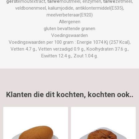
gerst
emoutextract,
tarwe
moutmeel, enzymen,
tarwe
zetmeel,
veldbonenmeel, kaliumjodide, antiklontermiddel(E535),
meelverbeteraar(E920)
Allergenen
gluten bevattende granen
Voedingswaarden
Voedingswaarden per 100 gram : Energie 1074 Kj (257 Kcal),
Vetten 4.7 g., Vetten verzadigd 0.9 g., Koolhydraten 37.6 g.,
Eiwitten 12.4 g., Zout 1.04 g.
Klanten die dit kochten, kochten ook..