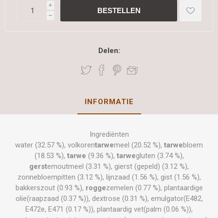
i
h
Delen:
INFORMATIE
Ingrediënten
water (32.57 %), volkoren
tarwe
meel (20.52 %),
tarwe
bloem
(18.53 %),
tarwe
(9.36 %),
tarwe
gluten (3.74 %),
gerst
emoutmeel (3.31 %), gierst (gepeld) (3.12 %),
zonnebloempitten (3.12 %), lijnzaad (1.56 %), gist (1.56 %),
bakkerszout (0.93 %),
rogge
zemelen (0.77 %), plantaardige
olie(raapzaad (0.37 %)), dextrose (0.31 %), emulgator(E482,
E472e, E471 (0.17 %)), plantaardig vet(palm (0.06 %)),