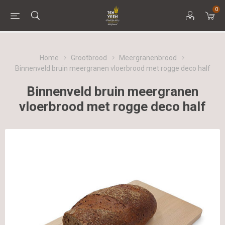
0
Home
Grootbrood
Meergranenbrood
Binnenveld bruin meergranen vloerbrood met rogge deco half
Binnenveld bruin meergranen
vloerbrood met rogge deco half