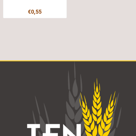
€0,55