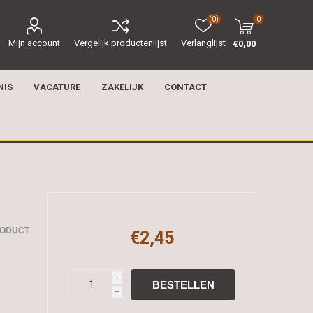
(0)
0
Mijn account
Vergelijk productenlijst
Verlanglijst
€0,00
NIS
VACATURE
ZAKELIJK
CONTACT
RODUCT
€2,45
i
h