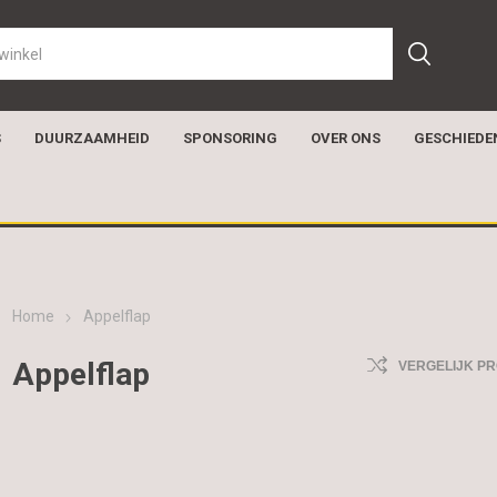
S
DUURZAAMHEID
SPONSORING
OVER ONS
GESCHIEDE
Home
Appelflap
Appelflap
VERGELIJK P