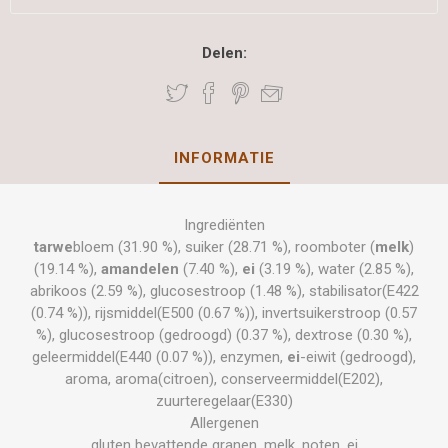
Delen:
INFORMATIE
Ingrediënten
tarwe
bloem (31.90 %), suiker (28.71 %), roomboter (
melk
)
(19.14 %),
amandelen
(7.40 %),
ei
(3.19 %), water (2.85 %),
abrikoos (2.59 %), glucosestroop (1.48 %), stabilisator(E422
(0.74 %)), rijsmiddel(E500 (0.67 %)), invertsuikerstroop (0.57
%), glucosestroop (gedroogd) (0.37 %), dextrose (0.30 %),
geleermiddel(E440 (0.07 %)), enzymen,
ei
-eiwit (gedroogd),
aroma, aroma(citroen), conserveermiddel(E202),
zuurteregelaar(E330)
Allergenen
gluten bevattende granen, melk, noten, ei